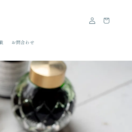
ロ
カ
グ
ー
イ
ト
ン
載
お問合わせ