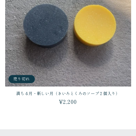
売り切れ
満ちる月・新しい月（きいろとくろのソープ２個入り）
通
¥2,200
常
価
格