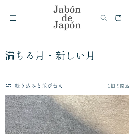
コンテ
ンツに
カ
進む
ー
ト
コ
満ちる月・新しい月
レ
ク
絞り込みと並び替え
1個の商品
シ
ョ
ン
: